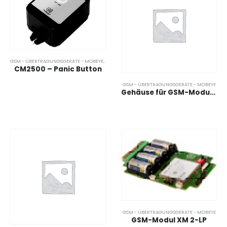
GSM - ÜBERTRAGUNGSGERÄTE - MOBEYE
,
MOBILE GSM SENSOREN
,
START
CM2500 – Panic Button
GSM - ÜBERTRAGUNGSGERÄTE - MOBEYE
Gehäuse für GSM-Modul XM2
GSM - ÜBERTRAGUNGSGERÄTE - MOBEYE
GSM-Modul XM 2-LP