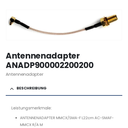
Antennenadapter
ANADP900002200200
Antennenadapter
BESCHREIBUNG
Leistungsmerkmale:
ANTENNENADAPTER MMCX/SMA-F L22cm AC-SMAF-
MMCX R/A M