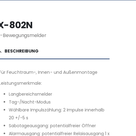
X-802N
R-Bewegungsmelder
BESCHREIBUNG
Für Feuchtraum-, Innen- und Außenmontage
Leistungsmerkmale:
Langbereichsmelder
Tag-/Nacht-Modus
Wählbare Impulszählung: 2 Impulse innerhalb
20 +/-5 s
Sabotageausgang: potentialfreier Öffner
Alarmausgang: potentialfreier Relaisausgang 1 x