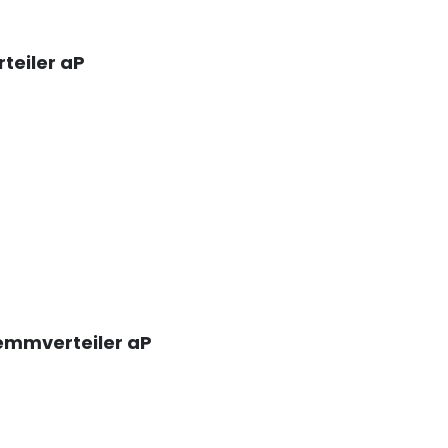
teiler aP
emmverteiler aP